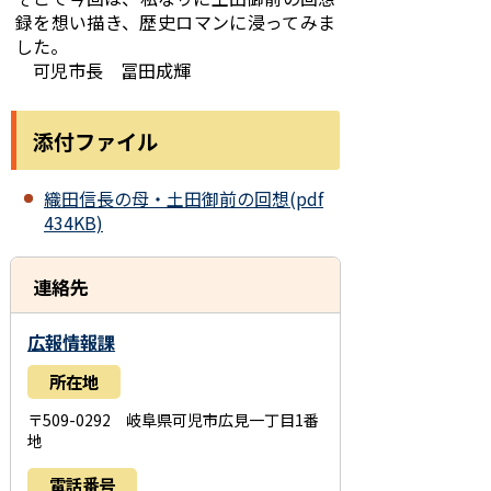
録を想い描き、歴史ロマンに浸ってみま
した。
可児市長 冨田成輝
添付ファイル
織田信長の母・土田御前の回想(pdf
434KB)
連絡先
広報情報課
所在地
〒509-0292 岐阜県可児市広見一丁目1番
地
電話番号