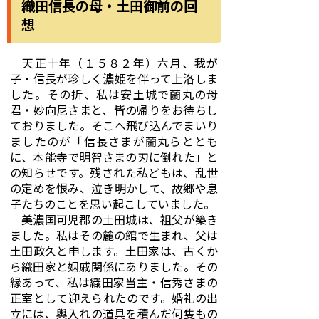
織田信長の母・土田御前の回
想
天正十年（１５８２年）六月、我が
子・信長が珍しく濃姫を伴って上洛しま
した。その折、私は安土城で蘭丸の母
君・妙向尼さまと、皆の帰りをお待ちし
ておりました。そこへ飛び込んでまいり
ましたのが「信長さまが蘭丸らととも
に、本能寺で明智さまの刃に倒れた」と
の知らせです。残された私どもは、乱世
の定めを恨み、泣き明かして、故郷や息
子たちのことを思い起こしていました。
美濃国可児郡の土田城は、祖父が築き
ました。私はその麓の館で生まれ、父は
土田政久と申します。土田家は、古くか
ら織田家と姻戚関係にありました。その
縁あって、私は織田家当主・信秀さまの
正室として迎えられたのです。婚礼の出
立には、輿入れの道具を積んだ何隻もの