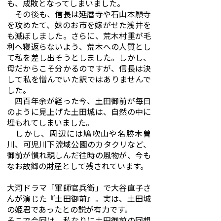
も、成敗となってしまいました。
その後も、信長は延暦寺や石山本願寺
を攻めたて、妹のお市を嫁がせた浅井を
も滅ぼしました。さらに、荒木村重が毛
利へ寝返らないよう、荒木への人質とし
て私を差し出そうとしました。しかし、
母だからこそ分かるのですが、信長は決
して私を憎んでいた訳ではありませんで
した。
四百年余が経った今、土田御前が毎日
のように見上げた土田城は、自然の中に
埋もれてしまいました。
しかし、周辺には鳩吹山や名勝木曽
川、可児川下流域公園のカタクリなど、
御前が慣れ親しんだ往時の風物が、今も
なお故郷の財産として残されています。
大河ドラマ「軍師官兵衛」で大谷直子さ
んが演じた『土田御前』。実は、土田城
の姫君であったとの説が有力です。
そこで今回は、私なりに土田御前の回想