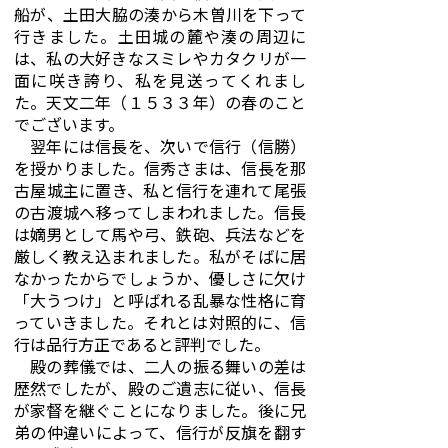
船が、土田大脇の湊から木曽川を下って
行きました。土田城の麓や湊の周辺に
は、私の大好きなスミレやカタクリが一
面に咲き誇り、私を見送ってくれまし
た。天文二年（１５３３年）の春のこと
でございます。
翌年には信長を、次いで信行（信勝）
を授かりました。信秀さまは、信長を那
古屋城主に置き、私と信行を連れて尾張
の古渡城へ移ってしまわれました。信長
は嫡男として馬や弓、鉄砲、兵法などを
厳しく教え込まれました。私がそばに居
なかったからでしょうか、優しさに欠け
「大うつけ」と呼ばれる乱暴な性格に育
っていきました。それとは対照的に、信
行は品行方正であると評判でした。
殿の葬儀では、二人の振る舞いの差は
歴然でしたが、殿のご遺志に従い、信長
が家督を継ぐことになりました。後に兄
弟の仲違いによって、信行が反旗を翻す