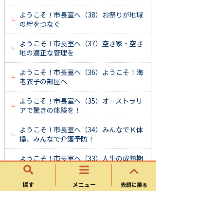
ようこそ！市長室へ（38）お祭りが地域
の絆をつなぐ
ようこそ！市長室へ（37）空き家・空き
地の適正な管理を
ようこそ！市長室へ（36）ようこそ！海
老衣子の部屋へ
ようこそ！市長室へ（35）オーストラリ
アで驚きの体験を！
ようこそ！市長室へ（34）みんなでＫ体
操、みんなで介護予防！
ようこそ！市長室へ（33）人生の成熟期
に生きがいを楽しむ
探す
メニュー
先頭に戻る
ようこそ！市長室へ（32）可児市は今年
も楽しみ盛りだくさん！
ようこそ！市長室へ（31）市民の皆さん