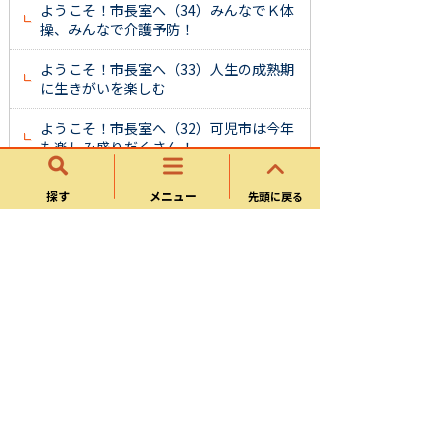
ようこそ！市長室へ（34）みんなでＫ体
操、みんなで介護予防！
ようこそ！市長室へ（33）人生の成熟期
に生きがいを楽しむ
ようこそ！市長室へ（32）可児市は今年
も楽しみ盛りだくさん！
ようこそ！市長室へ（31）市民の皆さん
探す
メニュー
先頭に戻る
も保護司さんの力に
ようこそ！市長室へ（30）高まる保育ニ
ーズへの対応
ようこそ！市長室へ（29）１・２・３・
４で健康づくり
ようこそ！市長室へ（28）自身でできる
自然災害への大切な備え
ようこそ！美濃桃山陶の聖地へ（27）聖
地の父・源十郎景成の回想