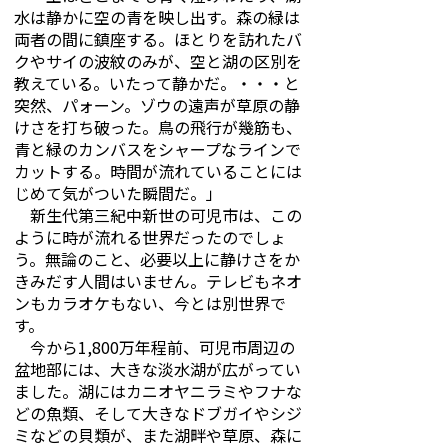
水は静かに空の青を映し出す。森の緑は
両者の間に鎮座する。ほとりを訪れたバ
クやサイの波紋のみが、空と湖の区別を
教えている。いたって静かだ。・・・と
突然、パォーン。ゾウの遠声が草原の静
けさを打ち破った。鳥の飛行が幾筋も、
青と緑のカンバスをシャープなラインで
カットする。時間が流れていることには
じめて気がついた瞬間だ。」
新生代第三紀中新世の可児市は、この
ように時が流れる世界だったのでしょ
う。無論のこと、必要以上に静けさをか
きみだす人間はいません。テレビもネオ
ンもカラオケもない、今とは別世界で
す。
今から1,800万年程前、可児市周辺の
盆地部には、大きな淡水湖が広がってい
ました。湖にはカニオヤニラミやフナな
どの魚類、そして大きなドブガイやシジ
ミなどの貝類が、また湖畔や草原、森に