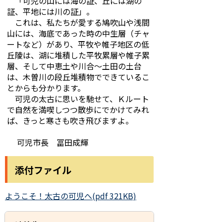
「可児の山には海の証、丘には湖の
証、平地には川の証」。
これは、私たちが愛する鳩吹山や浅間
山には、海底であった時の中生層（チャ
ートなど）があり、平牧や帷子地区の低
丘陵は、湖に堆積した平牧累層や帷子累
層、そして中恵土や川合～土田の土台
は、木曽川の段丘堆積物でできているこ
とからも分かります。
可児の太古に思いを馳せて、Ｋルート
で自然を満喫しつつ散歩にでかけてみれ
ば、きっと寒さも吹き飛びますよ。
可児市長 冨田成輝
添付ファイル
ようこそ！太古の可児へ(pdf 321KB)