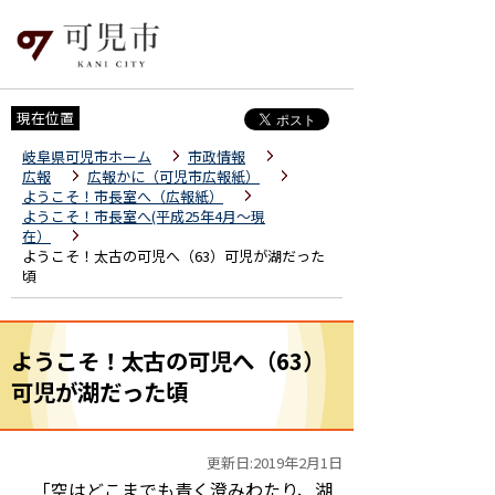
現在位置
岐阜県可児市ホーム
市政情報
広報
広報かに（可児市広報紙）
ようこそ！市長室へ（広報紙）
ようこそ！市長室へ(平成25年4月～現
在）
ようこそ！太古の可児へ（63）可児が湖だった
頃
ようこそ！太古の可児へ（63）
可児が湖だった頃
更新日:2019年2月1日
「空はどこまでも青く澄みわたり、湖