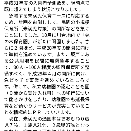
平成31年度の入園者予測数を、現時点で
既に超えてしまう状況となりました。
急増する未満児保育ニーズに対応する
ため、計画を前倒しして、民間の小規模
保育所（未満児対象）の開所などを急ぐ
ことにしました。10月に川合地内で「梶
の木保育園」が新たに開園しました。さ
らに２園ほど、平成28年度の開園に向け
て準備を進めています。また、坂戸にあ
る公共用地を民間に無償貸与すること
で、80人～100人程度の認可保育所を整
備すべく、平成29年４月の開所に向け、
急ピッチで事業を進めているところで
す。併せて、私立幼稚園の認定こども園
（０歳から受け入れ可）への移行につい
て働きかけをしたり、幼稚園でも延長保
育など預かりサービスが充実しているこ
とを積極的にＰＲしていきます。
現在、未満児の通園率はおおむね０歳
児７％、１歳児21％、２歳児27％となっ