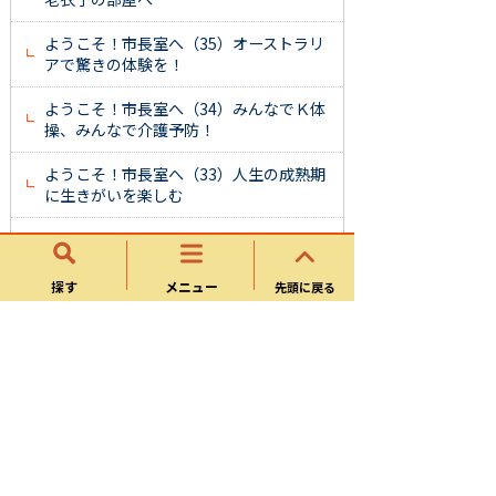
ようこそ！市長室へ（35）オーストラリ
アで驚きの体験を！
ようこそ！市長室へ（34）みんなでＫ体
操、みんなで介護予防！
ようこそ！市長室へ（33）人生の成熟期
に生きがいを楽しむ
ようこそ！市長室へ（32）可児市は今年
も楽しみ盛りだくさん！
探す
メニュー
先頭に戻る
ようこそ！市長室へ（31）市民の皆さん
も保護司さんの力に
ようこそ！市長室へ（30）高まる保育ニ
ーズへの対応
ようこそ！市長室へ（29）１・２・３・
４で健康づくり