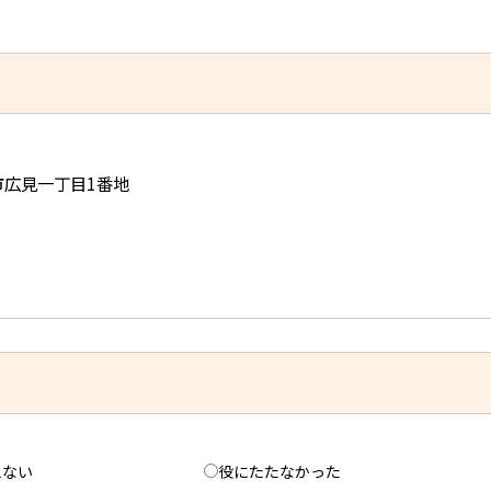
児市広見一丁目1番地
えない
役にたたなかった