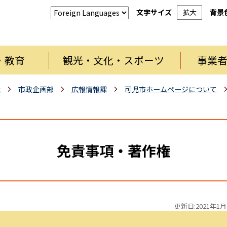
文字サイズ
拡大
背景
・教育
観光・文化・スポーツ
事業
織
市政企画部
広報情報課
可児市ホームページについて
免責事項・著作権
更新日:2021年1月