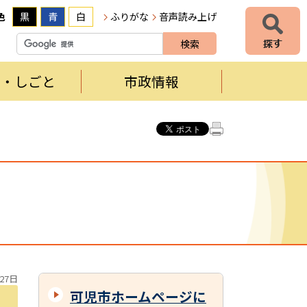
色
黒
青
白
ふりがな
音声読み上げ
者・しごと
市政情報
27日
可児市ホームページに