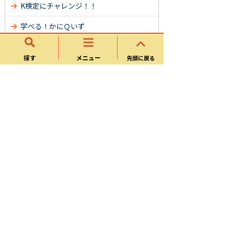
K検定にチャレンジ！！
学べる！かにＱいず
オンライン申請・様式ダウンロード
探す
メニュー
先頭に戻る
DX推進
可児市ホームページについて
マイナンバーカードの普及・利活用
情報セキュリティ・オープンデータ
目的別リンク
自治体システム標準化
サイトマップ
可児市ホームページについて