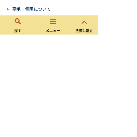
墓地・霊園について
よくある質問
探す
メニュー
先頭に戻る
市民文化部
地域協働課
文化スポーツ課
環境課
図書館
サイトマップ
可児市ホームページについて
ウェブアクセシビリティ方針