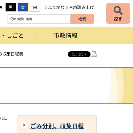
色
黒
青
白
ふりがな
音声読み上げ
者・しごと
市政情報
み収集日程表
月1日
ごみ分別、収集日程