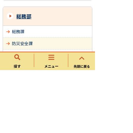
総務部
総務課
防災安全課
管財検査課
探す
メニュー
先頭に戻る
市民課
税務課
収納課
サイトマップ
可児市ホームページについて
ウェブアクセシビリティ方針