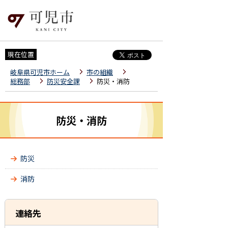
現在位置
岐阜県可児市ホーム
市の組織
総務部
防災安全課
防災・消防
防災・消防
防災
消防
連絡先