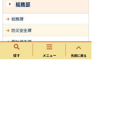
総務部
総務課
防災安全課
管財検査課
市民課
探す
メニュー
先頭に戻る
税務課
収納課
サイトマップ
可児市ホームページについて
ウェブアクセシビリティ方針
個人情報の取り扱い