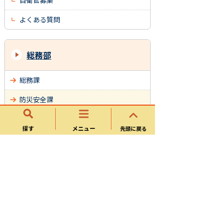
自衛官募集
よくある質問
総務部
総務課
防災安全課
管財検査課
探す
メニュー
先頭に戻る
市民課
税務課
収納課
サイトマップ