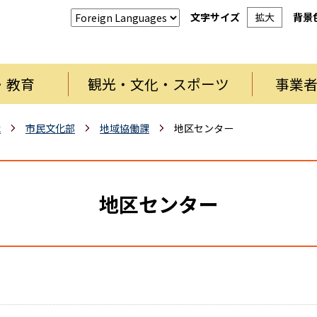
文字サイズ
拡大
背景
・教育
観光・文化・スポーツ
事業
織
市民文化部
地域協働課
地区センター
地区センター