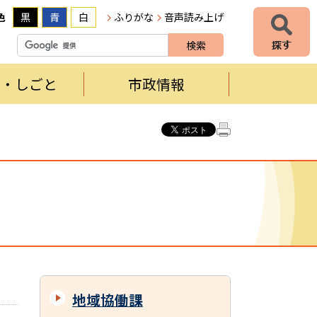
色
黒
青
白
ふりがな
音声読み上げ
者・しごと
市政情報
地域協働課