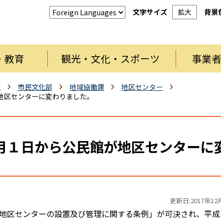
文字サイズ
拡大
背景
・教育
観光・文化・スポーツ
事業
織
市民文化部
地域協働課
地区センター
地区センターに変わりました。
月１日から公民館が地区センターに
更新日:2017年12
地区センターの設置及び管理に関する条例」が可決され、平成