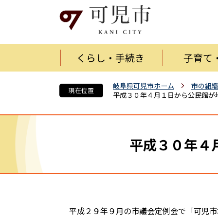
くらし・手続き
子育て
岐阜県可児市ホーム
市の組
現在位置
平成３０年４月１日から公民館が
平成３０年４
平成２９年９月の市議会定例会で「可児市