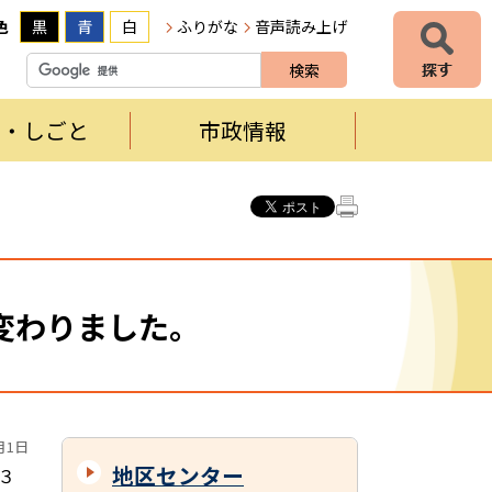
色
黒
青
白
ふりがな
音声読み上げ
者・しごと
市政情報
変わりました。
月1日
地区センター
３