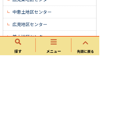
中恵土地区センター
広見地区センター
兼山地区センター
探す
メニュー
先頭に戻る
くらし・手続き
戸籍・住民票・印鑑登録
マイナンバー
保険・年金
介護・福祉
健康・医療
税金(個人)