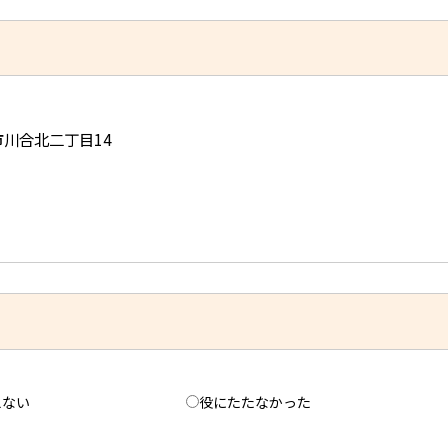
児市川合北二丁目14
えない
役にたたなかった