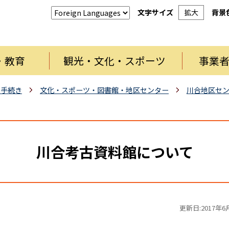
文字サイズ
拡大
背景
・教育
観光・文化・スポーツ
事業
・手続き
文化・スポーツ・図書館・地区センター
川合地区セ
川合考古資料館について
更新日:2017年6