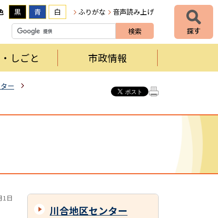
色
黒
青
白
ふりがな
音声読み上げ
者・しごと
市政情報
ンター
月1日
川合地区センター