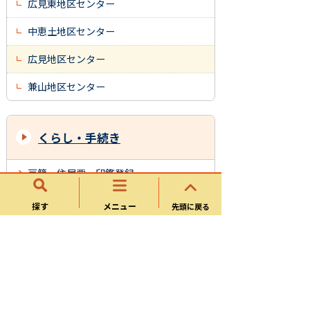
広見東地区センター
中恵土地区センター
広見地区センター
兼山地区センター
くらし・手続き
戸籍・住民票・印鑑登録
マイナンバー
探す
メニュー
先頭に戻る
保険・年金
介護・福祉
健康・医療