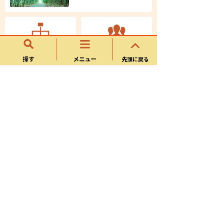
市の組織一覧
職員採用情報
探す
メニュー
先頭に戻る
例規集
パブリックコメント
人口と世帯
令和8年８月1日現在
人口
男性
99,052人
48,954人
女性
世帯数
50,098人
45,393世帯
統計情報
関連リンク