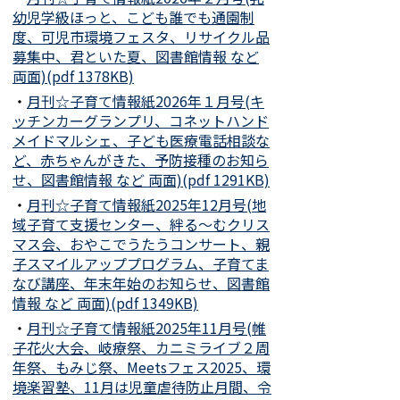
幼児学級ほっと、こども誰でも通園制
度、可児市環境フェスタ、リサイクル品
募集中、君といた夏、図書館情報 など
両面)(pdf 1378KB)
・
月刊☆子育て情報紙2026年１月号(キ
ッチンカーグランプリ、コネットハンド
メイドマルシェ、子ども医療電話相談な
ど、赤ちゃんがきた、予防接種のお知ら
せ、図書館情報 など 両面)(pdf 1291KB)
・
月刊☆子育て情報紙2025年12月号(地
域子育て支援センター、絆る～むクリス
マス会、おやこでうたうコンサート、親
子スマイルアッププログラム、子育てま
なび講座、年末年始のお知らせ、図書館
情報 など 両面)(pdf 1349KB)
・
月刊☆子育て情報紙2025年11月号(帷
子花火大会、岐療祭、カニミライブ２周
年祭、もみじ祭、Meetsフェス2025、環
境楽習塾、11月は児童虐待防止月間、令