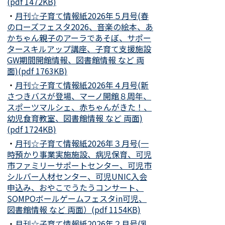
(pdf 1472KB)
・
月刊☆子育て情報紙2026年５月号(春
のローズフェスタ2026、音楽の絵本、あ
かちゃん親子のアーラであそぼ、サポー
タースキルアップ講座、子育て支援施設
GW期間開館情報、図書館情報 など 両
面)(pdf 1763KB)
・
月刊☆子育て情報紙2026年４月号(新
さつきバスが登場、マーノ開館８周年、
スポーツマルシェ、赤ちゃんがきた！、
幼児食育教室、図書館情報 など 両面)
(pdf 1724KB)
・
月刊☆子育て情報紙2026年３月号(一
時預かり事業実施施設、病児保育、可児
市ファミリーサポートセンター、可児市
シルバー人材センター、可児UNIC入会
申込み、おやこでうたうコンサート、
SOMPOボールゲームフェスタin可児、
図書館情報 など 両面）(pdf 1154KB)
・
月刊☆子育て情報紙2026年２月号(乳