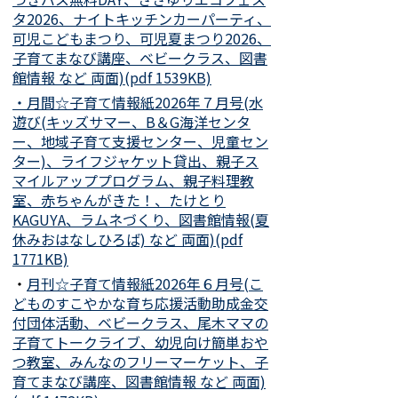
タ2026、ナイトキッチンカーパーティ、
可児こどもまつり、可児夏まつり2026、
子育てまなび講座、ベビークラス、図書
館情報 など 両面)(pdf 1539KB)
・月間☆子育て情報紙2026年７月号(水
遊び(キッズサマー、B＆G海洋センタ
ー、地域子育て支援センター、児童セン
ター)、ライフジャケット貸出、親子ス
マイルアッププログラム、親子料理教
室、赤ちゃんがきた！、たけとり
KAGUYA、ラムネづくり、図書館情報(夏
休みおはなしひろば) など 両面)(pdf
1771KB)
・
月刊☆子育て情報紙2026年６月号(こ
どものすこやかな育ち応援活動助成金交
付団体活動、ベビークラス、尾木ママの
子育てトークライブ、幼児向け簡単おや
つ教室、みんなのフリーマーケット、子
育てまなび講座、図書館情報 など 両面)