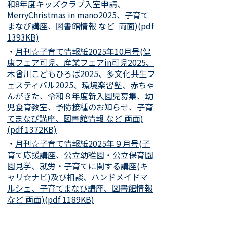
和8年度キッズクラブ入室申請、
MerryChristmas in mano2025、子育て
まなび講座、図書館情報 など 両面)(pdf
1393KB)
・
月刊☆子育て情報紙2025年10月号(健
康フェア可児、産業フェアin可児2025、
木曾川こどもひろば2025、多文化共生フ
ェスティバル2025、環境楽習塾、赤ちゃ
んがきた、令和８年度新入園児募集、幼
児食育教室、予防接種のお知らせ、子育
てまなび講座、図書館情報 など 両面)
(pdf 1372KB)
・
月刊☆子育て情報紙2025年９月号(子
育て応援講座、公立幼稚園・公立保育園
園見学、就労・子育てに関する講座(キ
ャリ☆ナビ)及び相談、ハンドメイドマ
ルシェ、子育てまなび講座、図書館情報
など 両面)(pdf 1189KB)