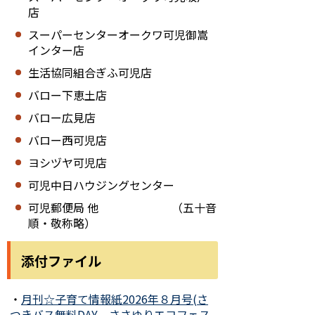
店
スーパーセンターオークワ可児御嵩
インター店
生活協同組合ぎふ可児店
バロー下恵土店
バロー広見店
バロー西可児店
ヨシヅヤ可児店
可児中日ハウジングセンター
可児郵便局 他 （五十音
順・敬称略）
添付ファイル
・
月刊☆子育て情報紙2026年８月号(さ
つきバス無料DAY、ささゆりエコフェス