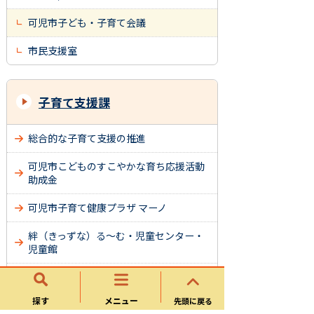
可児市子ども・子育て会議
市民支援室
子育て支援課
総合的な子育て支援の推進
可児市こどものすこやかな育ち応援活動
助成金
可児市子育て健康プラザ マーノ
絆（きっずな）る～む・児童センター・
児童館
ファミリー・サポート・センター
探す
メニュー
先頭に戻る
子育て支援