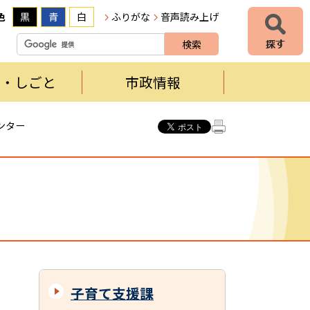
色
黒
青
白
ふりがな
音声読み上げ
者・しごと
市政情報
ンター
子育て支援課