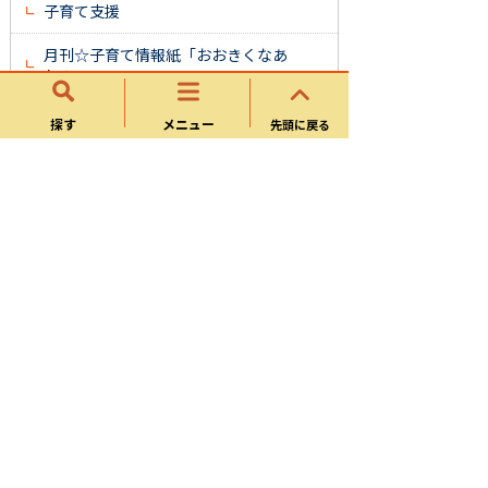
子育て支援
月刊☆子育て情報紙「おおきくなあ
れ！」
かにっ子ナビ
探す
メニュー
先頭に戻る
子育て情報マップ
家庭教育学級
子育て
子どもの医療・健診・予防接種
子育てに関するサポート・教室・子育て
情報
子育てに関する金銭的支援