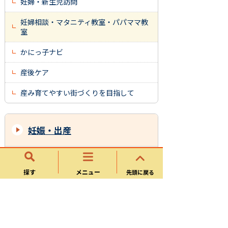
妊婦・新生児訪問
妊婦相談・マタニティ教室・パパママ教
室
かにっ子ナビ
産後ケア
産み育てやすい街づくりを目指して
妊娠・出産
妊娠・出産したら(手続き)
探す
メニュー
先頭に戻る
妊娠中の健康診査
妊娠・出産に関するサポート
妊娠・出産に関する金銭的支援