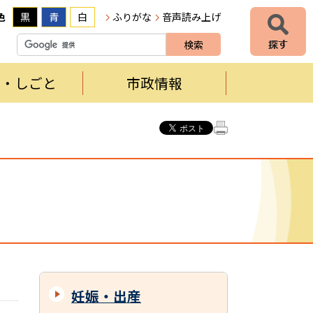
色
黒
青
白
ふりがな
音声読み上げ
者・しごと
市政情報
妊娠・出産