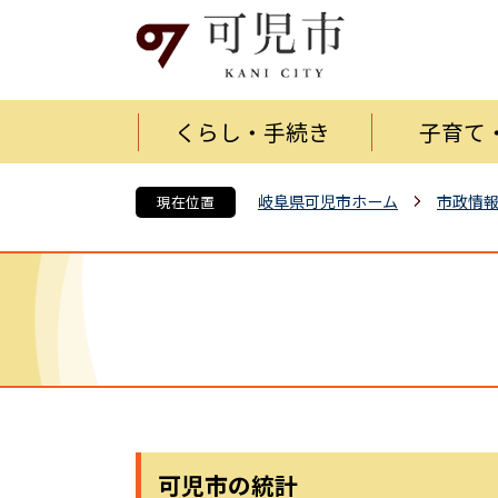
くらし・手続き
子育て
岐阜県可児市ホーム
市政情
現在位置
可児市の統計