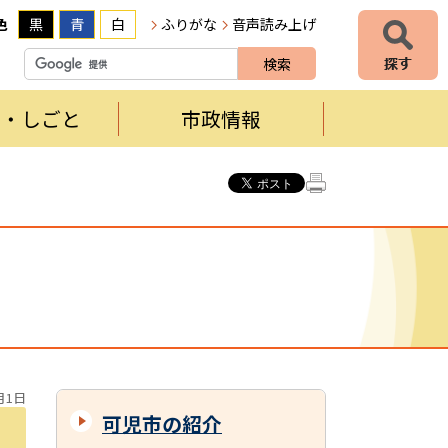
色
黒
青
白
ふりがな
音声読み上げ
者・しごと
市政情報
月1日
可児市の紹介