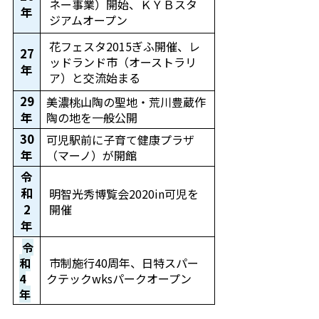
ネー事業）開始、ＫＹＢスタ
年
ジアムオープン
花フェスタ2015ぎふ開催、レ
27
ッドランド市（オーストラリ
年
ア）と交流始まる
29
美濃桃山陶の聖地・荒川豊蔵作
年
陶の地を一般公開
30
可児駅前に子育て健康プラザ
年
（マーノ）が開館
令
和
明智光秀博覧会2020in可児を
2
開催
年
令
和
市制施行40周年、日特スパー
4
クテックwksパークオープン
年