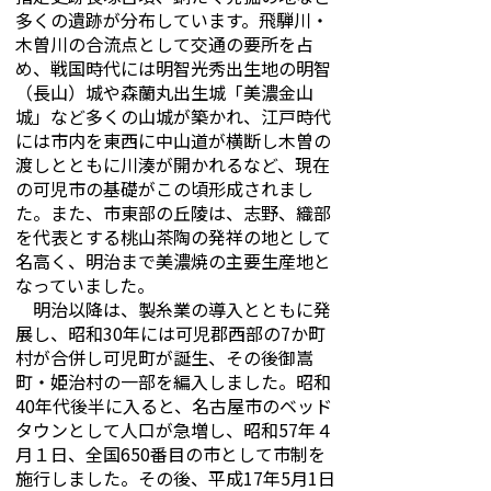
多くの遺跡が分布しています。飛騨川・
木曽川の合流点として交通の要所を占
め、戦国時代には明智光秀出生地の明智
（長山）城や森蘭丸出生城「美濃金山
城」など多くの山城が築かれ、江戸時代
には市内を東西に中山道が横断し木曽の
渡しとともに川湊が開かれるなど、現在
の可児市の基礎がこの頃形成されまし
た。また、市東部の丘陵は、志野、織部
を代表とする桃山茶陶の発祥の地として
名高く、明治まで美濃焼の主要生産地と
なっていました。
明治以降は、製糸業の導入とともに発
展し、昭和30年には可児郡西部の7か町
村が合併し可児町が誕生、その後御嵩
町・姫治村の一部を編入しました。昭和
40年代後半に入ると、名古屋市のベッド
タウンとして人口が急増し、昭和57年４
月１日、全国650番目の市として市制を
施行しました。その後、平成17年5月1日