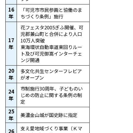
16
「可児市市民参画と協働のま
年
ちづくり条例」施行
花フェスタ2005ぎふ開催、可
児郡兼山町と合併により人口
17
10万人突破
年
東海環状自動車道東回りルー
ト及び可児御嵩インターチェ
ンジ開通
20
多文化共生センターフレビア
年
がオープン
市制施行30周年、子どものい
24
じめの防止に関する条例の制
年
定
25
美濃金山城が国史跡に指定
年
支え愛地域づくり事業（Ｋマ
26