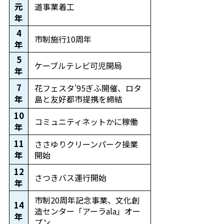
元
道事業着工
年
4
市制施行10周年
年
5
ケーブルテレビ可児開局
年
7
花フェスタ'95ぎふ開催、ロタ
年
島と友好都市提携を締結
10
コミュニティネットかに稼働
年
11
ささゆりクリーンパーク操業
年
開始
12
さつきバス運行開始
年
市制20周年記念事業、文化創
14
造センター「アーラala」オー
年
プン