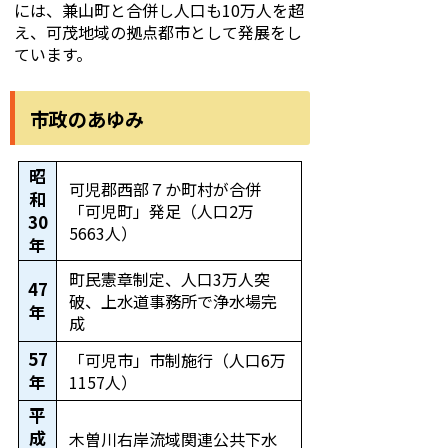
には、兼山町と合併し人口も10万人を超
え、可茂地域の拠点都市として発展をし
ています。
市政のあゆみ
昭
可児郡西部７か町村が合併
和
「可児町」発足（人口2万
30
5663人）
年
町民憲章制定、人口3万人突
47
破、上水道事務所で浄水場完
年
成
57
「可児市」市制施行（人口6万
年
1157人）
平
成
木曽川右岸流域関連公共下水