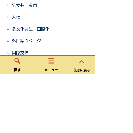
男女共同参画
人権
多文化共生・国際化
外国語のページ
国際交流
パブリックコメント
探す
メニュー
先頭に戻る
よくある質問
市民文化部
地域協働課
文化スポーツ課