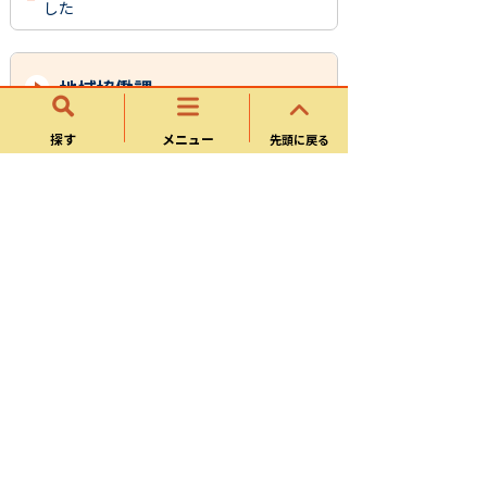
した
地域協働課
探す
メニュー
先頭に戻る
まちづくり
地区センター
市民活動・コミュニティ
可児市支え愛地域づくり事業（Ｋマネー
事業）
生涯学習
青少年育成
成人式
各種相談