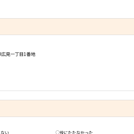
児市広見一丁目1番地
えない
役にたたなかった