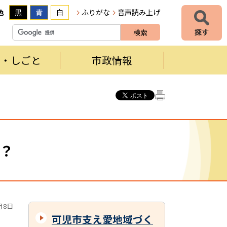
色
黒
青
白
ふりがな
音声読み上げ
者・しごと
市政情報
？
月8日
可児市支え愛地域づく