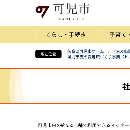
くらし・手続き
子育て
岐阜県可児市ホーム
市の組
現在位置
可児市支え愛地域づくり事業（Ｋ
可児市内の約550店舗で利用できるＫマネ