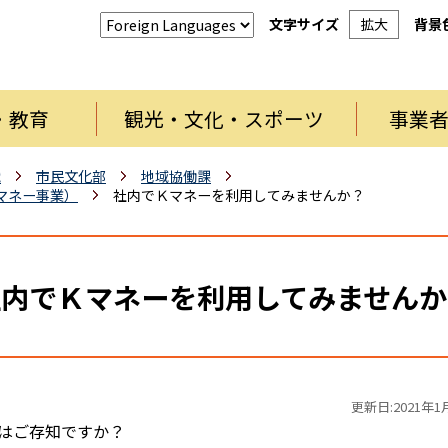
文字サイズ
拡大
背景
・教育
観光・文化・スポーツ
事業
織
市民文化部
地域協働課
マネー事業）
社内でＫマネーを利用してみませんか？
社内でＫマネーを利用してみませんか
更新日:2021年1
ーはご存知ですか？