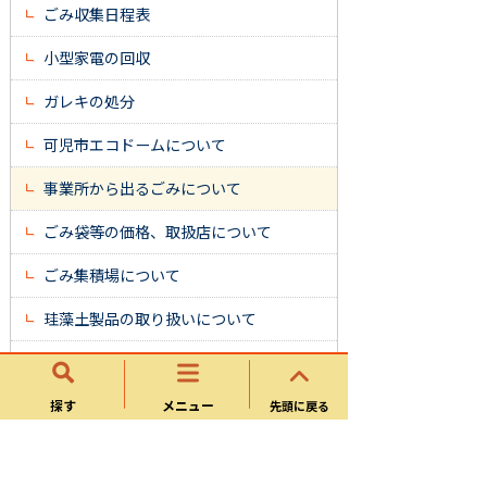
ごみ収集日程表
小型家電の回収
ガレキの処分
可児市エコドームについて
事業所から出るごみについて
ごみ袋等の価格、取扱店について
ごみ集積場について
珪藻土製品の取り扱いについて
家電リサイクル品の処分方法
賃貸住宅管理者のみなさんへ ごみカレ
探す
メニュー
先頭に戻る
ンダー配布のお知らせ