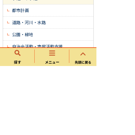
都市計画
道路・河川・水路
公園・緑地
自治会活動・市民活動支援
開発
探す
メニュー
先頭に戻る
建築
防災安全
オンライン申請・様式ダウン
ロード
オンライン申請窓口サイト