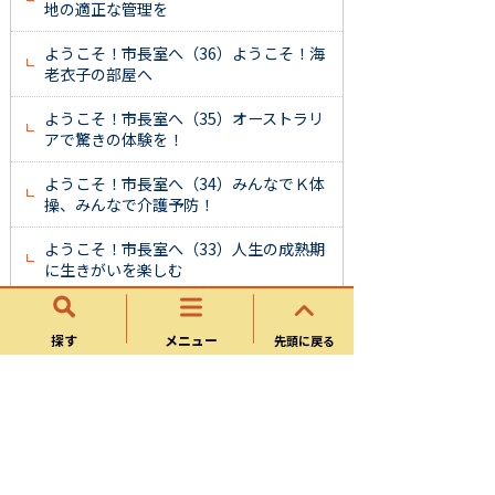
地の適正な管理を
ようこそ！市長室へ（36）ようこそ！海
老衣子の部屋へ
ようこそ！市長室へ（35）オーストラリ
アで驚きの体験を！
ようこそ！市長室へ（34）みんなでＫ体
操、みんなで介護予防！
ようこそ！市長室へ（33）人生の成熟期
に生きがいを楽しむ
ようこそ！市長室へ（32）可児市は今年
も楽しみ盛りだくさん！
探す
メニュー
先頭に戻る
ようこそ！市長室へ（31）市民の皆さん
も保護司さんの力に
ようこそ！市長室へ（30）高まる保育ニ
ーズへの対応