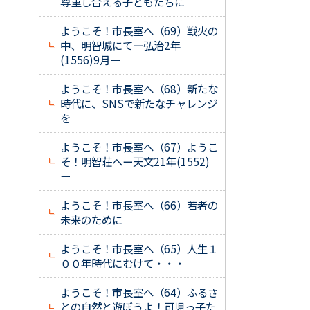
尊重し合える子どもたちに
ようこそ！市長室へ（69）戦火の
中、明智城にてー弘治2年
(1556)9月ー
ようこそ！市長室へ（68）新たな
時代に、SNSで新たなチャレンジ
を
ようこそ！市長室へ（67）ようこ
そ！明智荘へー天文21年(1552)
ー
ようこそ！市長室へ（66）若者の
未来のために
ようこそ！市長室へ（65）人生１
００年時代にむけて・・・
ようこそ！市長室へ（64）ふるさ
との自然と遊ぼうよ！可児っ子た