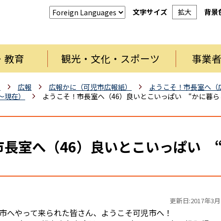
文字サイズ
拡大
背景
・教育
観光・文化・スポーツ
事業
報
広報
広報かに（可児市広報紙）
ようこそ！市長室へ（
月～現在）
ようこそ！市長室へ（46）良いとこいっぱい “かに暮ら
長室へ（46）良いとこいっぱい 
更新日:2017年3月
市へやって来られた皆さん、ようこそ可児市へ！