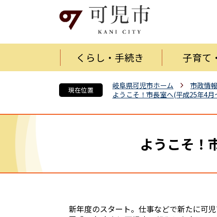
くらし・手続き
子育て
岐阜県可児市ホーム
市政情
現在位置
ようこそ！市長室へ(平成25年4
ようこそ！市
新年度のスタート。仕事などで新たに可児