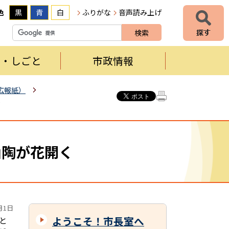
色
黒
青
白
ふりがな
音声読み上げ
者・しごと
市政情報
広報紙）
く
山陶が花開く
月1日
ようこそ！市長室へ
と