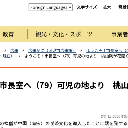
文字サイズ
拡大
背景
・教育
観光・文化・スポーツ
事業
報
広報
広報かに（可児市広報紙）
ようこそ！市長室へ（
月～現在）
ようこそ！市長室へ（79）可児の地より 桃山陶が花開
市長室へ（79）可児の地より 桃
更新日:2020年9
の禅僧が中国（南宋）の喫茶文化を導入したことに端を発する