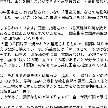
重され、茶会を開くことができる公家や有力武士・富裕層など
の中国本土にはほぼ残されていない「曜変天目」などの名物茶
。また、美しい光沢を備えた青磁・白磁なども最上級品とされ
もあらわれています。国宝に指定されている茶碗は八碗を数え
あることはあまり知られていません。 国宝指定の国産茶碗は
「銘 卯花墻」となります。
大萱の牟田洞窯で焼かれたと推定されるもので、胴部には鉄
含みながら映えています。箱蓋裏には「やまさとの うのはな
そすれ（山里の 卯花墻の中つ道 雪踏みわけし 心地こそす
を、垣根に咲く卯の花に見立てての銘であることが分かります
た作であり、志野随一の名碗である故に国宝に指定されていま
は、それまでの焼き物とは違った「歪み」や「絵付」などの特
墻」のように、茶碗に描いた素朴な絵を自然の風景に見立てる
、人工物の中にすら自然の働きを見出す我が国の精神的風土を
は趣を異にします。
ものがあり、瀟洒なものではありますが、全てが我が国で醸成
わったことで、茶の湯文化が我が国固有の文化として昇華され