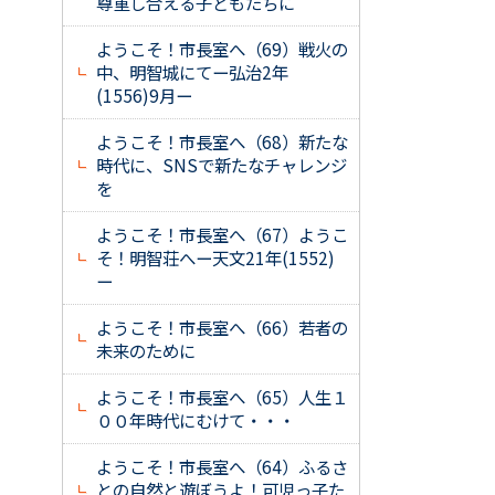
尊重し合える子どもたちに
ようこそ！市長室へ（69）戦火の
中、明智城にてー弘治2年
(1556)9月ー
ようこそ！市長室へ（68）新たな
時代に、SNSで新たなチャレンジ
を
ようこそ！市長室へ（67）ようこ
そ！明智荘へー天文21年(1552)
ー
ようこそ！市長室へ（66）若者の
未来のために
ようこそ！市長室へ（65）人生１
００年時代にむけて・・・
ようこそ！市長室へ（64）ふるさ
との自然と遊ぼうよ！可児っ子た