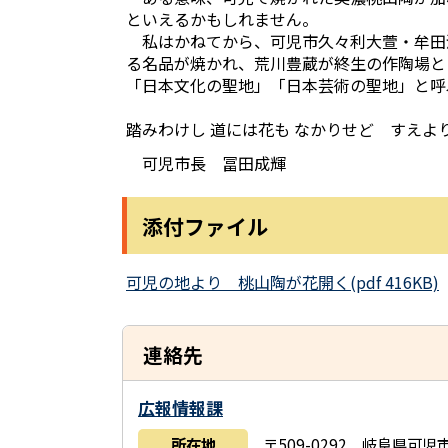
といえるかもしれません。
私はかねてから、可児市久々利大萱・牟田
る名品が焼かれ、荒川豊蔵が終生の作陶場と
「日本文化の聖地」「日本芸術の聖地」と呼
踏みわけし 道には花も なかりせど すえ
可児市長 冨田成輝
添付ファイル
可児の地より 桃山陶が花開く(pdf 416KB)
連絡先
広報情報課
所在地
〒509-0292 岐阜県可