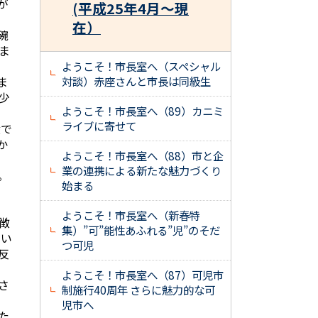
が
(平成25年4月～現
在）
碗
ま
ようこそ！市長室へ（スペシャル
ま
対談）赤座さんと市長は同級生
少
ようこそ！市長室へ（89）カニミ
ライブに寄せて
絵で
か
ようこそ！市長室へ（88）市と企
業の連携による新たな魅力づくり
。
始まる
ようこそ！市長室へ（新春特
徴
集）”可”能性あふれる”児”のそだ
とい
つ可児
反
ようこそ！市長室へ（87）可児市
さ
制施行40周年 さらに魅力的な可
児市へ
た