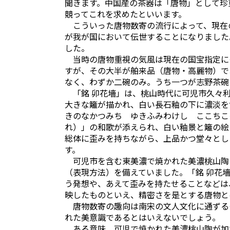
聞きます。中国産の茶器は「唐物」として珍
競ってこれを求めたといいます。
こういった唐物数寄の流行によって、現在
が我が国において伝世することになりました
した。
当時の唐物重視の気風は現在の国宝指定に
すが、その大半が舶来品（唐物・高麗物）で
なく、わずか二碗のみ。うち一つが志野茶碗
「銘 卯花墻」は、桃山時代に可児市久々利
大きな籬が描かれ、白い長石釉の下に濃淡を
きのなかつみち ゆきふみわけし ここちこ
れ）」の和歌が添えられ、白い釉景と籬の絵
総体に歪みを持ちながら、上品かつ堂々とし
す。
可児市を含む東美濃で焼かれた美濃桃山陶
（表現方法）を備えていました。「銘 卯花
う発想や、あえて歪みを持たせることなどは
映したものといえ、精密さを是とする唐物と
唐物数寄の趣向は南宋の文人文化に通ずる
れた美意識であるとはいえないでしょう。
ある意味、可児で焼かれた美濃桃山陶が加