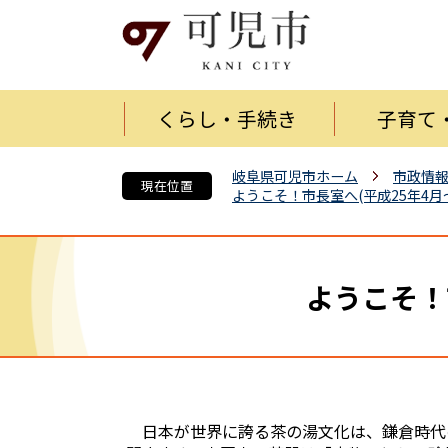
くらし・手続き
子育て
岐阜県可児市ホーム
市政情
現在位置
ようこそ！市長室へ(平成25年4
ようこそ！
日本が世界に誇る茶の湯文化は、鎌倉時代