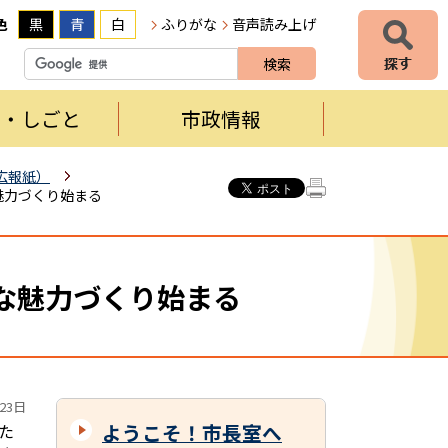
色
黒
青
白
ふりがな
音声読み上げ
者・しごと
市政情報
広報紙）
魅力づくり始まる
な魅力づくり始まる
23日
ようこそ！市長室へ
た