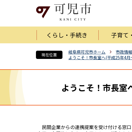
くらし・手続き
子育て
岐阜県可児市ホーム
市政情
現在位置
ようこそ！市長室へ(平成25年4
ようこそ！市長室
民間企業からの連携提案を受け付ける窓口