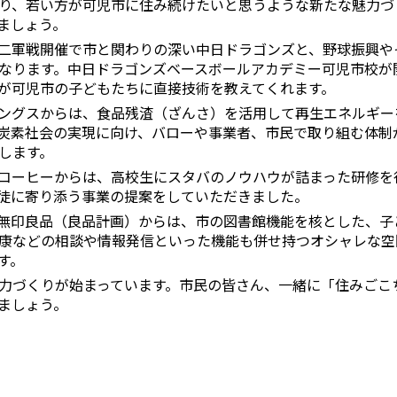
り、若い方が可児市に住み続けたいと思うような新たな魅力づ
ましょう。
二軍戦開催で市と関わりの深い中日ドラゴンズと、野球振興や
なります。中日ドラゴンズベースボールアカデミー可児市校が
が可児市の子どもたちに直接技術を教えてくれます。
ングスからは、食品残渣（ざんさ）を活用して再生エネルギー
炭素社会の実現に向け、バローや事業者、市民で取り組む体制
します。
コーヒーからは、高校生にスタバのノウハウが詰まった研修を
徒に寄り添う事業の提案をしていただきました。
無印良品（良品計画）からは、市の図書館機能を核とした、子
康などの相談や情報発信といった機能も併せ持つオシャレな空
す。
力づくりが始まっています。市民の皆さん、一緒に「住みごこ
ましょう。