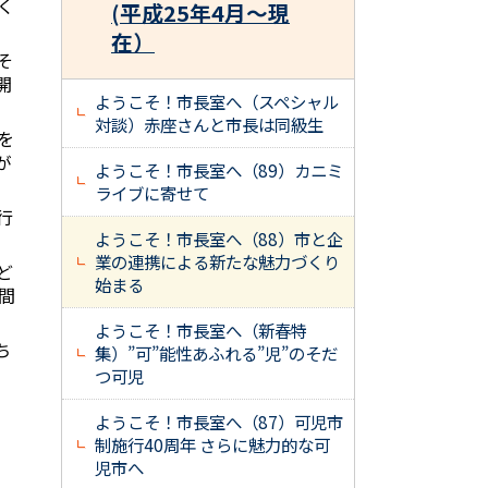
く
(平成25年4月～現
在）
そ
開
ようこそ！市長室へ（スペシャル
対談）赤座さんと市長は同級生
を
が
ようこそ！市長室へ（89）カニミ
ライブに寄せて
行
ようこそ！市長室へ（88）市と企
業の連携による新たな魅力づくり
ど
始まる
間
ようこそ！市長室へ（新春特
ち
集）”可”能性あふれる”児”のそだ
つ可児
ようこそ！市長室へ（87）可児市
制施行40周年 さらに魅力的な可
児市へ