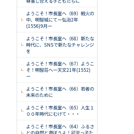
尊重し合える子どもたちに
ようこそ！市長室へ（69）戦火の
中、明智城にてー弘治2年
(1556)9月ー
ようこそ！市長室へ（68）新たな
時代に、SNSで新たなチャレンジ
を
ようこそ！市長室へ（67）ようこ
そ！明智荘へー天文21年(1552)
ー
ようこそ！市長室へ（66）若者の
未来のために
ようこそ！市長室へ（65）人生１
００年時代にむけて・・・
ようこそ！市長室へ（64）ふるさ
との自然と遊ぼうよ！可児っ子た