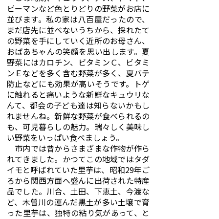
ピーマンなど色とりどりの野菜がお店に
並びます。私の家は八百屋だったので、
まだ店先に並べないうちから、採れたて
の野菜を手にしていく近所のお母さん、
おばあちゃんの笑顔を思い出します。夏
野菜にはカロチン、ビタミンＣ、ビタミ
ンＥなどを多く含む野菜が多く、夏バテ
防止などにも効果が高いそうです。トゲ
に触れると痛いような新鮮なキュウリな
んて、都会の子ども達は知らないかもし
れませんね。新鮮な野菜が食べられるの
も、可児暮らしの魅力。瑞々しく美味し
い野菜をいっぱい食べましょう。
市内では昔からさまざまな作物が作ら
れてきました。かつてこの地域ではタダ
イモと呼ばれていた里芋は、昭和29年ご
ろから関西方面へ盛んに出荷された特産
品でした。川合、土田、下恵土、今渡な
ど、木曽川の運んだ黒土が多い土壌で育
った里芋は、独特の粘り気があって、と