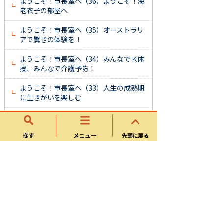
ようこそ！市長室へ（36）ようこそ！海
老衣子の部屋へ
ようこそ！市長室へ（35）オーストラリ
アで驚きの体験を！
ようこそ！市長室へ（34）みんなでＫ体
操、みんなで介護予防！
ようこそ！市長室へ（33）人生の成熟期
に生きがいを楽しむ
ようこそ！市長室へ（32）可児市は今年
も楽しみ盛りだくさん！
探す
メニュー
先頭に戻る
ようこそ！市長室へ（31）市民の皆さん
も保護司さんの力に
ようこそ！市長室へ（30）高まる保育ニ
ーズへの対応
ようこそ！市長室へ（29）１・２・３・
４で健康づくり