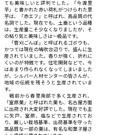
ても美味しいと評判でした。「今渡里
芋」と書かれた赤い荷札がつけられた里
芋は、「赤エフ」と呼ばれ、高品質の代
名詞でした。現在でも、土垂という品種
は、生産量こそ少なくなりましたが、そ
の粘り気と美味しさは一級品です。
「菅刈ごんぼ」と呼ばれるゴボウも、
かつては現在の鳩吹台辺りで、盛んに生
産されていました。香りが強く、折れに
くいのが特徴です。住宅開発などで、今
はあまり作られなくなってしまいました
が、シルバー人材センターの皆さんが、
地域の伝統を残そうと生産されていま
す。
戦前から春里南部で多く生産され、
「室原栗」と呼ばれた栗も、名古屋方面
に出荷され大変好評でした。現在でも主
に矢戸、室原、塩などで生産されてお
り、厳しい栽培基準、出荷基準を守った
高品質な一部の栗は、有名な和菓子屋さ