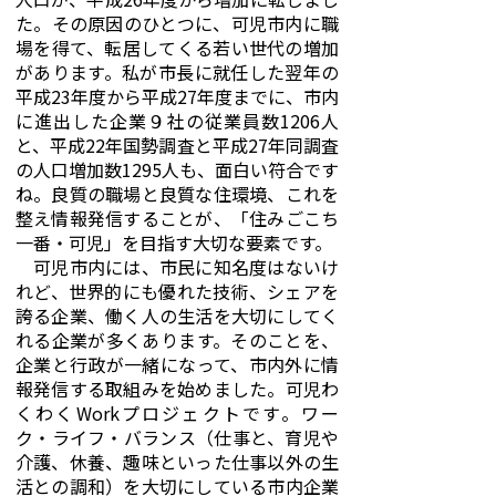
た。その原因のひとつに、可児市内に職
場を得て、転居してくる若い世代の増加
があります。私が市長に就任した翌年の
平成23年度から平成27年度までに、市内
に進出した企業９社の従業員数1206人
と、平成22年国勢調査と平成27年同調査
の人口増加数1295人も、面白い符合です
ね。良質の職場と良質な住環境、これを
整え情報発信することが、「住みごこち
一番・可児」を目指す大切な要素です。
可児市内には、市民に知名度はないけ
れど、世界的にも優れた技術、シェアを
誇る企業、働く人の生活を大切にしてく
れる企業が多くあります。そのことを、
企業と行政が一緒になって、市内外に情
報発信する取組みを始めました。可児わ
くわくWorkプロジェクトです。ワー
ク・ライフ・バランス（仕事と、育児や
介護、休養、趣味といった仕事以外の生
活との調和）を大切にしている市内企業