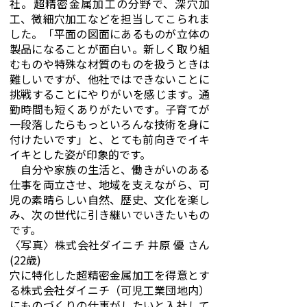
社。超精密金属加工の分野で、深穴加
工、微細穴加工などを担当してこられま
した。「平面の図面にあるものが立体の
製品になることが面白い。新しく取り組
むものや特殊な材質のものを扱うときは
難しいですが、他社ではできないことに
挑戦することにやりがいを感じます。通
勤時間も短くありがたいです。子育てが
一段落したらもっといろんな技術を身に
付けたいです」と、とても前向きでイキ
イキとした姿が印象的です。
自分や家族の生活と、働きがいのある
仕事を両立させ、地域を支えながら、可
児の素晴らしい自然、歴史、文化を楽し
み、次の世代に引き継いでいきたいもの
です。
〈写真〉株式会社ダイニチ 井原 優 さん
(22歳)
穴に特化した超精密金属加工を得意とす
る株式会社ダイニチ（可児工業団地内）
にものづくりの仕事がしたいと入社して