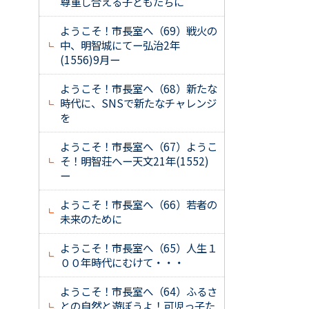
尊重し合える子どもたちに
ようこそ！市長室へ（69）戦火の
中、明智城にてー弘治2年
(1556)9月ー
ようこそ！市長室へ（68）新たな
時代に、SNSで新たなチャレンジ
を
ようこそ！市長室へ（67）ようこ
そ！明智荘へー天文21年(1552)
ー
ようこそ！市長室へ（66）若者の
未来のために
ようこそ！市長室へ（65）人生１
００年時代にむけて・・・
ようこそ！市長室へ（64）ふるさ
との自然と遊ぼうよ！可児っ子た