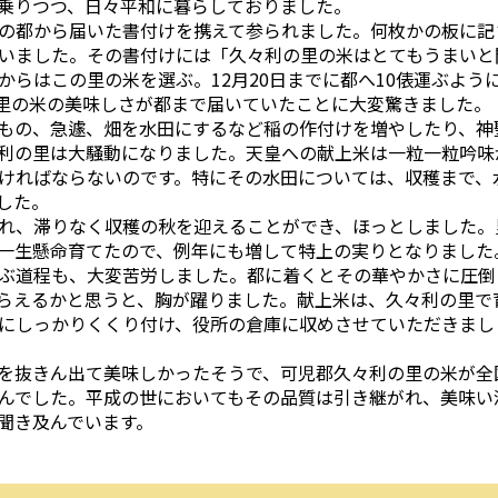
乗りつつ、日々平和に暮らしておりました。
の都から届いた書付けを携えて参られました。何枚かの板に記
いました。その書付けには「久々利の里の米はとてもうまいと
らはこの里の米を選ぶ。12月20日までに都へ10俵運ぶよう
里の米の美味しさが都まで届いていたことに大変驚きました。
もの、急遽、畑を水田にするなど稲の作付けを増やしたり、神
利の里は大騒動になりました。天皇への献上米は一粒一粒吟味
ければならないのです。特にその水田については、収穫まで、
した。
れ、滞りなく収穫の秋を迎えることができ、ほっとしました。
一生懸命育てたので、例年にも増して特上の実りとなりました
ぶ道程も、大変苦労しました。都に着くとその華やかさに圧倒
らえるかと思うと、胸が躍りました。献上米は、久々利の里で
にしっかりくくり付け、役所の倉庫に収めさせていただきまし
を抜きん出て美味しかったそうで、可児郡久々利の里の米が全
んでした。平成の世においてもその品質は引き継がれ、美味い
聞き及んでいます。