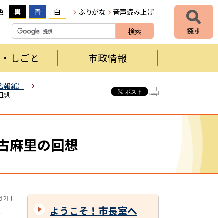
色
黒
青
白
ふりがな
音声読み上げ
者・しごと
市政情報
広報紙）
回想
部古麻里の回想
月2日
ようこそ！市長室へ
、