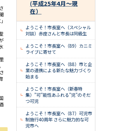
(平成25年4月～現
さ
在）
聞
に」
ようこそ！市長室へ（スペシャル
聖
対談）赤座さんと市長は同級生
が
ようこそ！市長室へ（89）カニミ
水
ライブに寄せて
里
ようこそ！市長室へ（88）市と企
。
業の連携による新たな魅力づくり
さ
始まる
育
ようこそ！市長室へ（新春特
集）”可”能性あふれる”児”のそだ
国
つ可児
酒
ようこそ！市長室へ（87）可児市
制施行40周年 さらに魅力的な可
児市へ