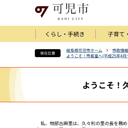
くらし・手続き
子育て
岐阜県可児市ホーム
市政情
現在位置
ようこそ！市長室へ(平成25年4
ようこそ！久
私、物部古麻里は、久々利の里の長を務め