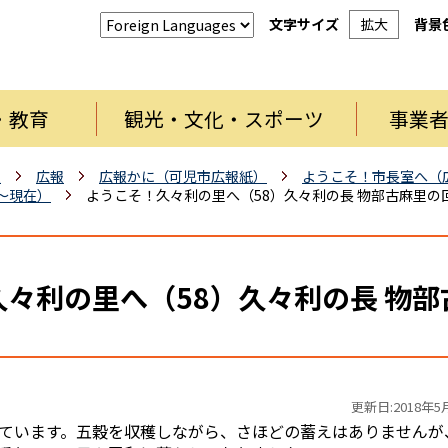
文字サイズ
拡大
背景
・教育
観光・文化・スポーツ
事業
報
広報
広報かに（可児市広報紙）
ようこそ！市長室へ（
月～現在）
ようこそ！久々利の里へ（58）久々利の長 物部古麻里の
々利の里へ（58）久々利の長 物
更新日:2018年5
ています。五穀を収穫しながら、さほどの蓄えはありませんが