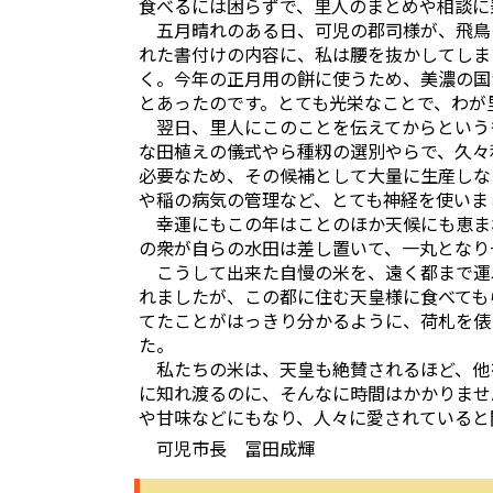
食べるには困らずで、里人のまとめや相談に
五月晴れのある日、可児の郡司様が、飛鳥
れた書付けの内容に、私は腰を抜かしてしま
く。今年の正月用の餅に使うため、美濃の国か
とあったのです。とても光栄なことで、わが
翌日、里人にこのことを伝えてからという
な田植えの儀式やら種籾の選別やらで、久々
必要なため、その候補として大量に生産しな
や稲の病気の管理など、とても神経を使いま
幸運にもこの年はことのほか天候にも恵ま
の衆が自らの水田は差し置いて、一丸となり
こうして出来た自慢の米を、遠く都まで運
れましたが、この都に住む天皇様に食べても
てたことがはっきり分かるように、荷札を俵
た。
私たちの米は、天皇も絶賛されるほど、他
に知れ渡るのに、そんなに時間はかかりませ
や甘味などにもなり、人々に愛されていると
可児市長 冨田成輝