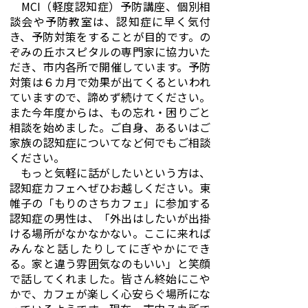
MCI（軽度認知症）予防講座、個別相
談会や予防教室は、認知症に早く気付
き、予防対策をすることが目的です。の
ぞみの丘ホスピタルの専門家に協力いた
だき、市内各所で開催しています。予防
対策は６カ月で効果が出てくるといわれ
ていますので、諦めず続けてください。
また今年度からは、もの忘れ・困りごと
相談を始めました。ご自身、あるいはご
家族の認知症についてなど何でもご相談
ください。
もっと気軽に話がしたいという方は、
認知症カフェへぜひお越しください。東
帷子の「もりのさちカフェ」に参加する
認知症の男性は、「外出はしたいが出掛
ける場所がなかなかない。ここに来れば
みんなと話したりしてにぎやかにでき
る。家と違う雰囲気なのもいい」と笑顔
で話してくれました。皆さん終始にこや
かで、カフェが楽しく心安らぐ場所にな