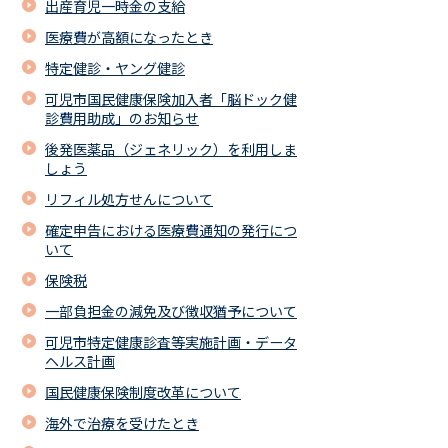
出産育児一時金の支給
医療費が高額になったとき
特定健診・ヤング健診
可児市国民健康保険加入者「脳ドック健
診費用助成」のお知らせ
後発医薬品（ジェネリック）を利用しま
しょう
リフィル処方せんについて
確定申告における医療費通知の発行につ
いて
保険税
一部負担金の減免及び徴収猶予について
可児市特定健康診査等実施計画・データ
ヘルス計画
国民健康保険制度改革について
海外で治療を受けたとき