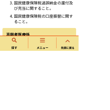
国民健康保険税過誤納金の還付及
び充当に関すること。
国民健康保険税の口座振替に関す
ること。
高齢者医療係
後期高齢者医療の申請受付に関す
探す
メニュー
先頭に戻る
ること。
後期高齢者医療資格確認書等の引
渡しに関すること。
後期高齢者医療保険料の納付書等
の発送に関すること。
後期高齢者医療保険料の徴収及び
滞納処分に関すること。
後期高齢者医療被保険者の健康診
査等に関すること。