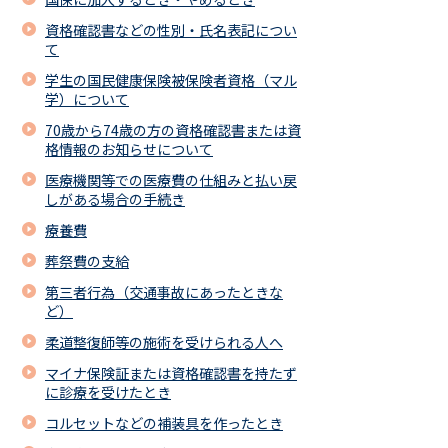
資格確認書などの性別・氏名表記につい
て
学生の国民健康保険被保険者資格（マル
学）について
70歳から74歳の方の資格確認書または資
格情報のお知らせについて
医療機関等での医療費の仕組みと払い戻
しがある場合の手続き
療養費
葬祭費の支給
第三者行為（交通事故にあったときな
ど）
柔道整復師等の施術を受けられる人へ
マイナ保険証または資格確認書を持たず
に診療を受けたとき
コルセットなどの補装具を作ったとき