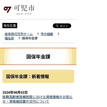
現在位置
岐阜県可児市ホーム
市の組織
福祉部
国保年金課
国保年金課
国保年金課：新着情報
2026年06月02日
後期高齢者医療制度における資格情報のお知ら
せ・資格確認書の交付について