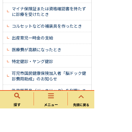
マイナ保険証または資格確認書を持たず
に診療を受けたとき
コルセットなどの補装具を作ったとき
出産育児一時金の支給
医療費が高額になったとき
特定健診・ヤング健診
可児市国民健康保険加入者「脳ドック健
診費用助成」のお知らせ
後発医薬品（ジェネリック）を利用しま
しょう
探す
メニュー
先頭に戻る
リフィル処方せんについて
確定申告における医療費通知の発行につ
いて