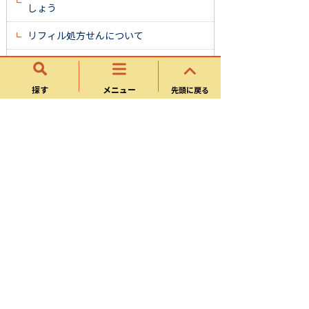
しょう
リフィル処方せんについて
確定申告における医療費通知の発行につ
いて
探す
メニュー
先頭に戻る
保険税
一部負担金の減免及び徴収猶予について
可児市特定健康診査等実施計画・データ
ヘルス計画
国民健康保険制度改革について
保険・年金
国民健康保険