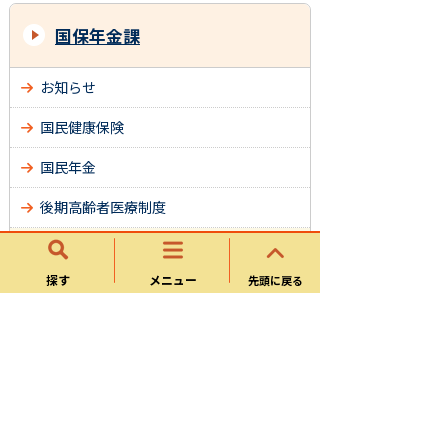
国保年金課
お知らせ
国民健康保険
国民年金
後期高齢者医療制度
様式ダウンロード
探す
メニュー
先頭に戻る
パブリックコメント
倒産・解雇や雇い止めなどにより離職さ
れた方へ
よくある質問