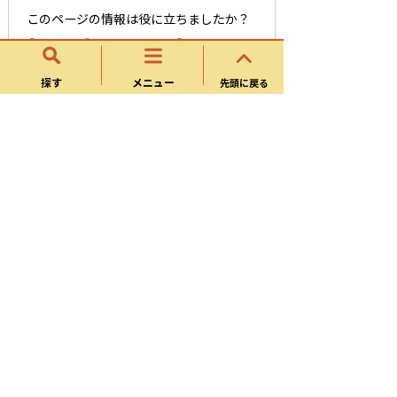
このページの情報は役に立ちましたか？
役に立
どちらともい
役にたたな
った
えない
かった
探す
メニュー
先頭に戻る
このページは見つけやすかったですか？
役にた
どちらともい
役にたたな
った
えない
かった
各種手続き
障がい者虐待通報・相談窓口
事業所向け情報（障がい福祉）
障がい者、障がい児の福祉サービス・制
度