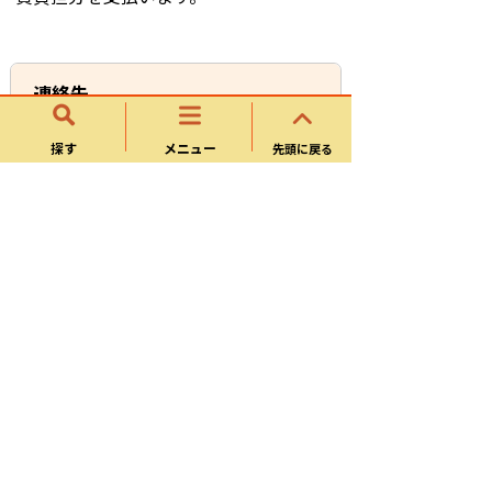
連絡先
福祉支援課
探す
メニュー
先頭に戻る
所在地
〒509-0292 岐阜県可児市広見一丁目1番
地
電話番号
0574-62-1111
お問い合わせフォーム
このページに関するアンケート