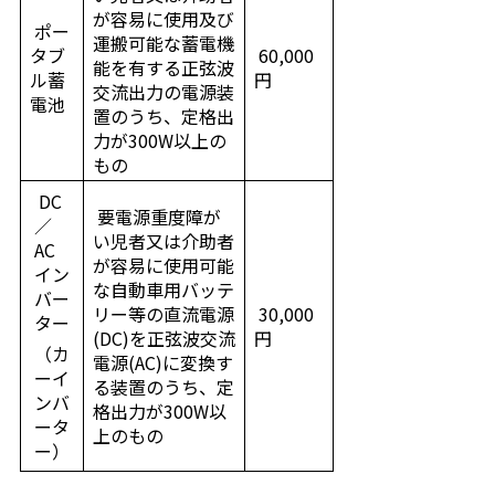
が容易に使用及び
ポー
運搬可能な蓄電機
タブ
60,000
能を有する正弦波
ル蓄
円
交流出力の電源装
電池
置のうち、定格出
力が300W以上の
もの
DC
要電源重度障が
／
い児者又は介助者
AC
が容易に使用可能
イン
な自動車用バッテ
バー
リー等の直流電源
30,000
ター
(DC)を正弦波交流
円
（カ
電源(AC)に変換す
ーイ
る装置のうち、定
ンバ
格出力が300W以
ータ
上のもの
ー）