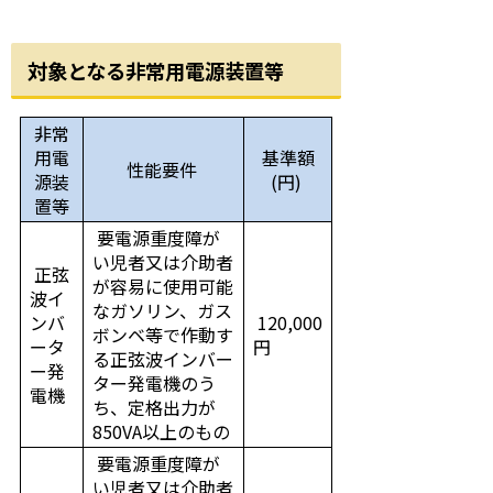
対象となる非常用電源装置等
非常
用電
基準額
性能要件
源装
(円)
置等
要電源重度障が
い児者又は介助者
正弦
が容易に使用可能
波イ
なガソリン、ガス
ンバ
120,000
ボンベ等で作動す
ータ
円
る正弦波インバー
ー発
ター発電機のう
電機
ち、定格出力が
850VA以上のもの
要電源重度障が
い児者又は介助者