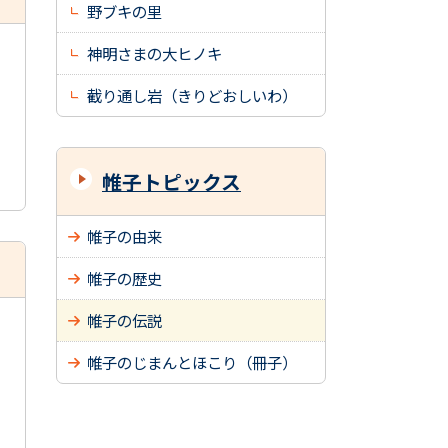
野ブキの里
神明さまの大ヒノキ
截り通し岩（きりどおしいわ）
帷子トピックス
帷子の由来
帷子の歴史
帷子の伝説
帷子のじまんとほこり（冊子）