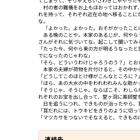
てしまって、そりゃえらいさわぎじゃやった
村の者の難儀をお上もほおってはおかれず、
れを持って、それぞれ近在の地へ移ることに
な。
「よかった。よかった。おそがかったこと
ある晩のことや。本家のあるじが、何やら
さんがそれに気づいてな。起こして聞いてみ
「たった今、何やら東の方が明るうなったと
でになったのじゃわな」
「そら、どういうわけじゃろうのう？」とお
本家の夫婦が荷物を片付けると、その中か
「どうしてこのほとけ様がこんなところに？
「ほら、あの大水の中をわれわれみんな助か
「そうじゃ、そうじゃ。ならばこそ、わしら
れぞれのお宝を出し合って、堂ヶ洞に薬師堂
日を追うにつれ、できものが治ったやら、耳
「耳だれには、トウキビをきりのように切っ
「マツカサをつないでそなえると、できもの
連絡先