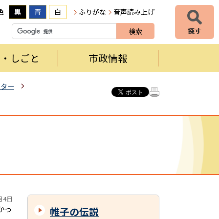
色
黒
青
白
ふりがな
音声読み上げ
者・しごと
市政情報
ンター
月4日
かっ
帷子の伝説