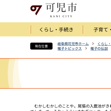
くらし・手続き
子育て
岐阜県可児市ホーム
くらし
現在位置
帷子トピックス
帷子の伝説
むかしむかしのことや。尾張の入鹿池がき