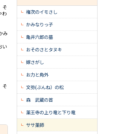
。そ
権次のイモさし
やわ
かみなりっ子
かみ
亀井六郎の墓
おい
おそのさとタヌキ
嫁さがし
お力と角外
。そ
文弥(ぶんね）の松
森 武蔵の首
。
薬王寺の上り竜と下り竜
ササ薬師