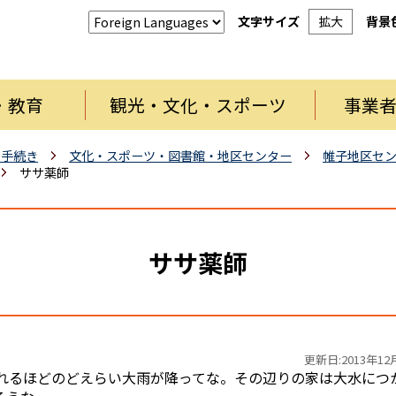
文字サイズ
拡大
背景
・教育
観光・文化・スポーツ
事業
・手続き
文化・スポーツ・図書館・地区センター
帷子地区セ
ササ薬師
ササ薬師
更新日:2013年12
れるほどのどえらい大雨が降ってな。その辺りの家は大水につ