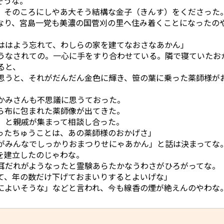
そうな。
そのころにしやあ大そう結構な金子（きんす）をくださった
なり、宮島一党も美濃の国菅刈の里へ住み着くことになったの
ははよう忘れて、わしらの家を建てなおさなあかん」
うなされての。一心に手をすり合わせている。隣で寝ていたお
ると、
思うと、それがだんだん金色に輝き、笹の葉に乗った薬師様が
かみさんも不思議に思うておった。
ら布に包まれた薬師像が出てきた。
」と親戚が集まって相談し合った。
ったちゅうことは、あの薬師様のおかげさ」
がみんなでしっかりおまつりせにゃあかん」と話は決まってな
を建立したのじゃわな。
だれがようなったと霊験あらたかなうわさがひろがってな。
て、年の数だけ下げておまいりするとよいげな」
によいそうな」などと言われ、今も線香の煙が絶えんのやわな