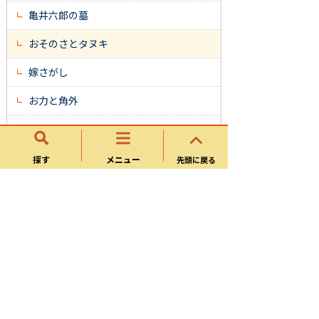
亀井六郎の墓
おそのさとタヌキ
嫁さがし
お力と角外
文弥(ぶんね）の松
森 武蔵の首
探す
メニュー
先頭に戻る
薬王寺の上り竜と下り竜
ササ薬師
野ブキの里
神明さまの大ヒノキ
截り通し岩（きりどおしいわ）