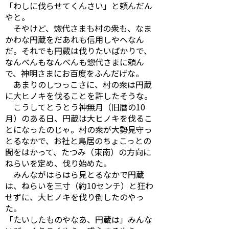
「わしに伐らせてくんさい」と頼んだん
やと。
そやけど、惣代さまも村の衆も、なま
かわな円蔵をだあれも信用しやへなん
だ。それでも円蔵は伐りたいばかりで、
なんべんもなんべんも惣代さまに頼ん
で、神明さまにお百度をふんだげな。
あまりのしつっこさに、村の衆は円蔵
に大ヒノキを伐ることを許したそうな。
こうしてとうとう神無月（旧暦の10
月）のある日、円蔵は大ヒノキを伐るこ
とになったのじゃ。村の衆が大勢見守っ
とるなかで、お社と鳥居のちょこっとの
間をはかって、たつみ（東南）の方向に
ねらいを定め、伐り始めた。
みんながはらはら見とるなかで円蔵
は、ねらいを三寸（約10センチ）と狂わ
せずに、大ヒノキを伐り倒したのやっ
た。
「たいしたものやなあ、円蔵は」みんな