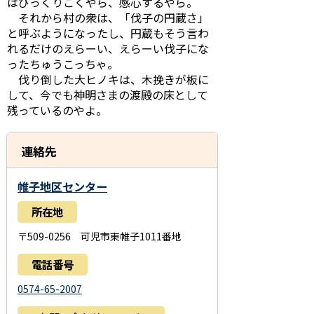
はびっくりこくやら、感心するやら。
それから村の衆は、「伐子の円蔵さ」
と呼ぶようになったし、円蔵もそう言わ
れるだけのえらーい、えらーい伐子にな
ったちゅうこっちゃ。
伐り倒した大ヒノキは、木挽きが板に
して、今でも神明さまの渡殿の床として
残っているのやよ。
連絡先
帷子地区センター
所在地
〒509-0256 可児市東帷子1011番地
電話番号
0574-65-2007