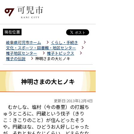
現在位置
岐阜県可児市ホーム
くらし・手続き
文化・スポーツ・図書館・地区センター
帷子地区センター
帷子トピックス
帷子の伝説
神明さまの大ヒノキ
神明さまの大ヒノキ
更新日:2013年12月4日
むかしな、塩村（今の春里）の打越ち
ゅうところに、円蔵という伐子（きり
こ：きこりのこと）が住んどったそう
や。円蔵はな、ひどうお人好しじゃった
が、それとおんなじくらい、どえらなな