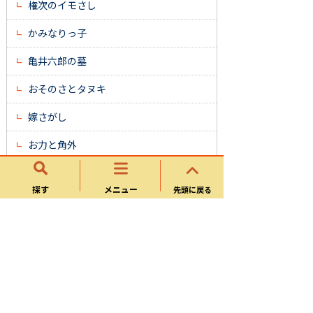
権次のイモさし
かみなりっ子
亀井六郎の墓
おそのさとタヌキ
嫁さがし
お力と角外
文弥(ぶんね）の松
探す
メニュー
先頭に戻る
森 武蔵の首
薬王寺の上り竜と下り竜
ササ薬師
野ブキの里
神明さまの大ヒノキ