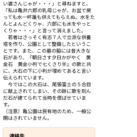
い婆さんじゃが・・・」と尋ねますと、
「私は亀井六郎の乳母じゃが、お盆で戻
っても水一杯誰も供えてもらえぬ。水をた
んとよんどくりゃ、六郎にも水をやっと
くりゃ・・・」と言って消えました。
若者はさっそく有志７人で立派な供養
塔を作り、公園として整備したというこ
とです。また、この墓の脇には昔大きな
石があり、『朝日さす夕日かがやく 黄
金石 黄金小判で七くさり半』の歌と共
に、大石の下に小判が埋めてあると言い
伝えられています。
今ではこの大石は、尾張富士の５合目
に献上されてしまい、その跡に歌を刻ん
だ石が建てられて当時を偲ばせていま
す。
（注意）亀公園は民有地のため、一般公
開はされていません。
連絡先