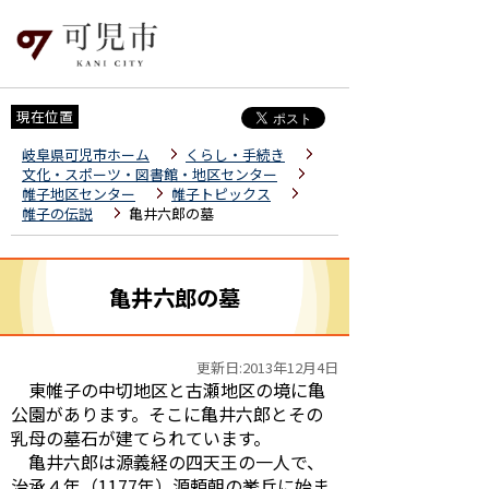
現在位置
岐阜県可児市ホーム
くらし・手続き
文化・スポーツ・図書館・地区センター
帷子地区センター
帷子トピックス
帷子の伝説
亀井六郎の墓
亀井六郎の墓
更新日:2013年12月4日
東帷子の中切地区と古瀬地区の境に亀
公園があります。そこに亀井六郎とその
乳母の墓石が建てられています。
亀井六郎は源義経の四天王の一人で、
治承４年（1177年）源頼朝の挙兵に始ま