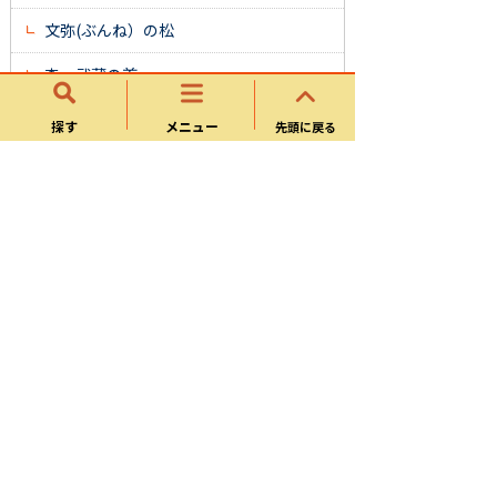
文弥(ぶんね）の松
森 武蔵の首
薬王寺の上り竜と下り竜
探す
メニュー
先頭に戻る
ササ薬師
野ブキの里
神明さまの大ヒノキ
截り通し岩（きりどおしいわ）
帷子トピックス
帷子の由来
帷子の歴史