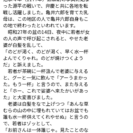
った源平の戦いで、弁慶と共に各地を転
戦し活躍しました。亀井六郎を育てた乳
母は、この地区の人で亀井六郎自身もこ
の地で終わったといわれています。
昭和27年の盆の14日、夜中に若者が女
の人の声で呼び起こされると、やせた老
婆が白髪を乱して、
「のどが渇く、のどが渇く、早く水一杯
よんでくりゃれ。のどが焼けつくよう
だ」と訴えました。
若者が茶碗に一杯汲んで老婆に与える
と、グーと一気に飲んで「アーうまかっ
た。もう一杯」と言うので、また与える
と「ホー、これで娑婆へ来たかいがあっ
た」と大変喜びました。
老婆は白髪をなで上げつつ「あんな草
むらの山の中に埋もれていてはお盆でも
誰も水一杯供えてくれやせぬ」と言うの
で、若者はゾッとして、
「お前さんは一体誰じゃ。見たことのな