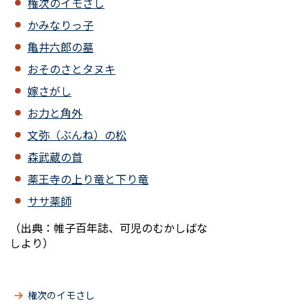
権次のイモさし
かみなりっ子
亀井六郎の墓
おそのさとタヌキ
嫁さがし
お力と角外
文弥（ぶんね）の松
森武蔵の首
薬王寺の上り竜と下り竜
ササ薬師
（出典：帷子百年誌、可児のむかしばな
しより）
権次のイモさし