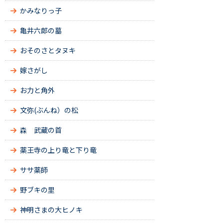
かみなりっ子
亀井六郎の墓
おそのさとタヌキ
嫁さがし
お力と角外
文弥(ぶんね）の松
森 武蔵の首
薬王寺の上り竜と下り竜
ササ薬師
野ブキの里
神明さまの大ヒノキ