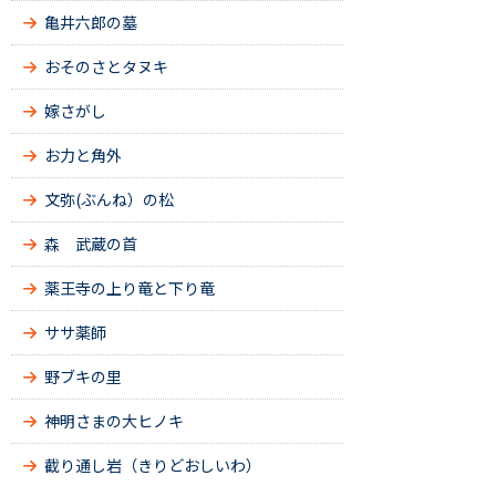
亀井六郎の墓
おそのさとタヌキ
嫁さがし
お力と角外
文弥(ぶんね）の松
森 武蔵の首
薬王寺の上り竜と下り竜
ササ薬師
野ブキの里
神明さまの大ヒノキ
截り通し岩（きりどおしいわ）