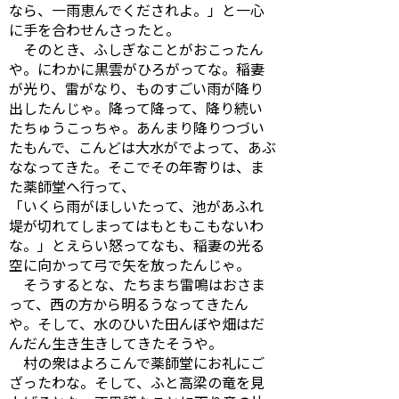
なら、一雨恵んでくだされよ。」と一心
に手を合わせんさったと。
そのとき、ふしぎなことがおこったん
や。にわかに黒雲がひろがってな。稲妻
が光り、雷がなり、ものすごい雨が降り
出したんじゃ。降って降って、降り続い
たちゅうこっちゃ。あんまり降りつづい
たもんで、こんどは大水がでよって、あぶ
ななってきた。そこでその年寄りは、ま
た薬師堂へ行って、
「いくら雨がほしいたって、池があふれ
堤が切れてしまってはもともこもないわ
な。」とえらい怒ってなも、稲妻の光る
空に向かって弓で矢を放ったんじゃ。
そうするとな、たちまち雷鳴はおさま
って、西の方から明るうなってきたん
や。そして、水のひいた田んぼや畑はだ
んだん生き生きしてきたそうや。
村の衆はよろこんで薬師堂にお礼にご
ざったわな。そして、ふと高梁の竜を見