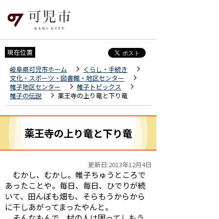
現在位置
岐阜県可児市ホーム
くらし・手続き
文化・スポーツ・図書館・地区センター
帷子地区センター
帷子トピックス
帷子の伝説
薬王寺の上り竜と下り竜
薬王寺の上り竜と下り竜
更新日:2013年12月4日
むかし、むかし。帷子ちゅうところで
あったことや。毎日、毎日、ひでりが続
いて、田んぼも畑も、そらもうからから
に干しあがってまったやんと。
そんなもんで、村の人は困ってしもう