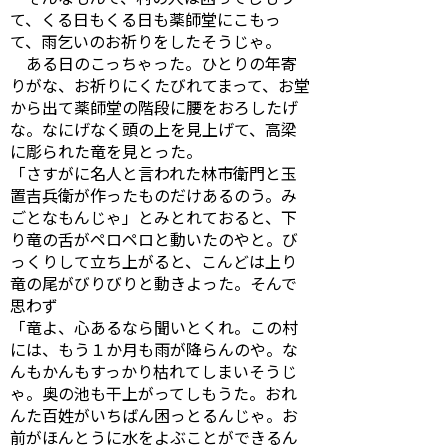
て、くる日もくる日も薬師堂にこもっ
て、雨乞いのお祈りをしたそうじゃ。
ある日のこっちゃった。ひとりの年寄
りがな、お祈りにくたびれてまって、お堂
から出て薬師堂の階段に腰をおろしたげ
な。なにげなく頭の上を見上げて、高梁
に彫られた竜を見とった。
「さすがに名人と言われた林市衛門と玉
置吉兵衛が作ったものだけあるのう。み
ごとなもんじゃ」とみとれておると、下
り竜の舌がペロペロと動いたのやと。び
っくりして立ち上がると、こんどは上り
竜の尾がびりびりと動きよった。そんで
思わず
「竜よ、心あるなら聞いとくれ。この村
には、もう１か月も雨が降らんのや。な
んもかんもすっかり枯れてしまいそうじ
ゃ。奥の池も干上がってしもうた。おれ
んた百姓がいちばん困っとるんじゃ。お
前がほんとうに水をよぶことができるん