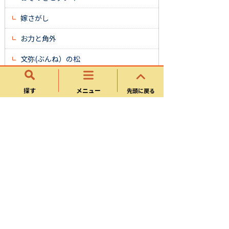
嫁さがし
お力と角外
文弥(ぶんね）の松
森 武蔵の首
探す
メニュー
先頭に戻る
薬王寺の上り竜と下り竜
ササ薬師
野ブキの里
神明さまの大ヒノキ
截り通し岩（きりどおしいわ）
帷子トピックス