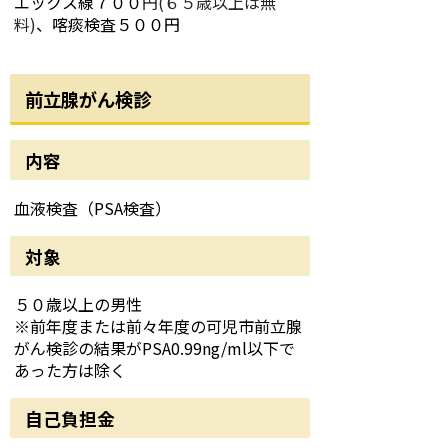
エックス線７００
円(６５歳以上は無
料)
、喀痰検査５００円
前立腺がん検診
内容
血液検査（PSA検査）
対象
５０歳以上の男性
※前年度または前々年度の可児市前立腺
がん検診の結果がPSA0.99ng/ml以下で
あった方は除く
自己負担金