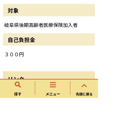
対象
岐阜県後期高齢者医療保険加入者
自己負担金
３００円
リンク
無料検診（胃がん検診、乳がん検
探す
メニュー
先頭に戻る
診、子宮頸がん検診、肝炎ウイルス
検診）について
可児市けんしん申込みについて