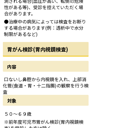
測される場合(血圧が高い、転倒の危険
性がある等)、受診を控えていただく場
合があります。
●治療中の病気によっては検査をお断り
する場合があります(例：透析中で水分
制限があるなど)
胃がん検診(胃内視鏡検査)
内容
口ないし鼻腔から内視鏡を入れ、上部消
化管(食道・胃・十二指腸)の観察を行う検
査
対象
５０～６９歳
※前年度可児市胃がん検診(胃内視鏡検