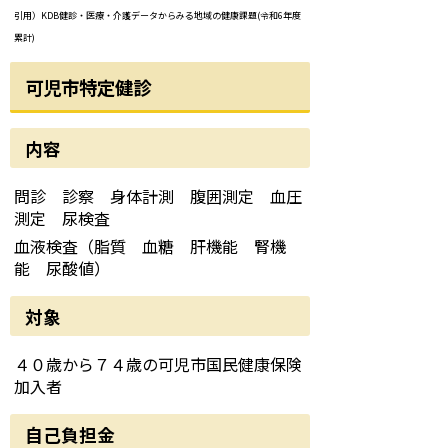
引用）KDB健診・医療・介護データからみる地域の健康課題(令和6年度
累計)
可児市特定健診
内容
問診 診察 身体計測 腹囲測定 血圧
測定 尿検査
血液検査（脂質 血糖 肝機能 腎機
能 尿酸値）
対象
４０歳から７４歳の可児市国民健康保険
加入者
自己負担金