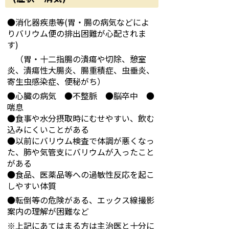
●消化器疾患等(胃・腸の病気などによ
りバリウム便の排出困難が心配されま
す)
（胃・十二指腸の潰瘍や切除、憩室
炎、潰瘍性大腸炎、腸重積症、虫垂炎、
寄生虫感染症、便秘がち）
●心臓の病気 ●不整脈 ●脳卒中 ●
喘息
●食事や水分摂取時にむせやすい、飲む
込みにくいことがある
●以前にバリウム検査で体調が悪くなっ
た、肺や気管支にバリウムが入ったこと
がある
●食品、医薬品等への過敏性反応を起こ
しやすい体質
●転倒等の危険がある、エックス線撮影
案内の理解が困難など
※上記にあてはまる方は主治医と十分に