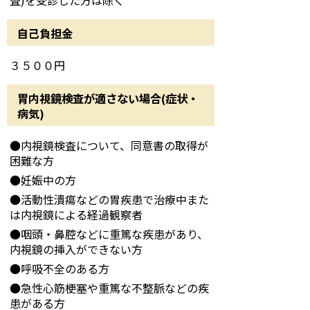
査)を受診した方は除く
自己負担金
３５００円
胃内視鏡検査が適さない場合(症状・
病気)
●内視鏡検査について、同意書の取得が
困難な方
●妊娠中の方
●活動性潰瘍などの胃疾患で治療中また
は内視鏡による経過観察者
●咽頭・鼻腔などに重篤な疾患があり、
内視鏡の挿入ができない方
●呼吸不全のある方
●急性心筋梗塞や重篤な不整脈などの疾
患がある方